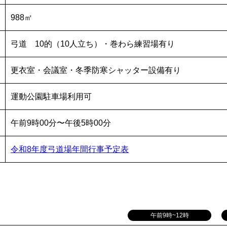
988㎡
弓道 10的（10人立ち）・巻わら練習場有り
更衣室・会議室・冬季防寒シャッター設備有り
運動公園駐車場利用可
午前9時00分〜午後5時00分
令和8年度弓道場年間行事予定表
午前9時~12時